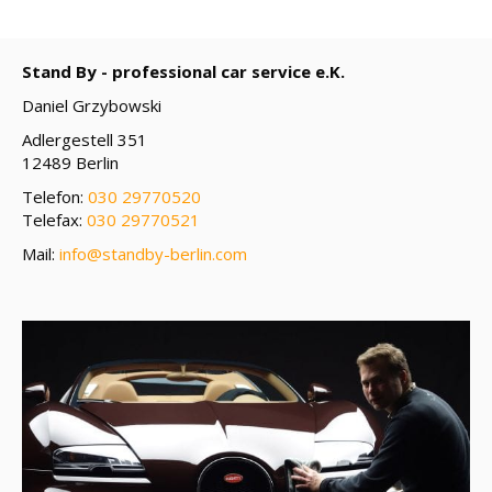
Stand By - professional car service e.K.
Daniel Grzybowski
Adlergestell 351
12489 Berlin
Telefon:
030 29770520
Telefax:
030 29770521
Mail:
info@standby-berlin.com