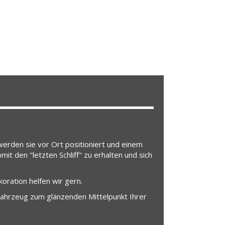
erden sie vor Ort positioniert und einem
it den "letzten Schliff" zu erhalten und sich
oration helfen wir gern.
 Fahrzeug zum glänzenden Mittelpunkt Ihrer